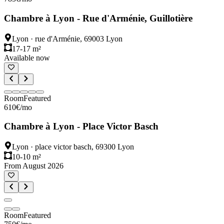
Chambre à Lyon - Rue d'Arménie, Guillotière
Lyon
·
rue d'Arménie, 69003 Lyon
17-17 m²
Available now
Room
Featured
610
€
/mo
Chambre à Lyon - Place Victor Basch
Lyon
·
place victor basch, 69300 Lyon
10-10 m²
From August 2026
Room
Featured