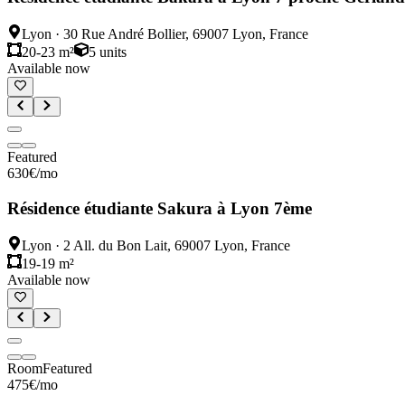
Lyon
·
30 Rue André Bollier, 69007 Lyon, France
20-23 m²
5
units
Available now
Featured
630
€
/mo
Résidence étudiante Sakura à Lyon 7ème
Lyon
·
2 All. du Bon Lait, 69007 Lyon, France
19-19 m²
Available now
Room
Featured
475
€
/mo