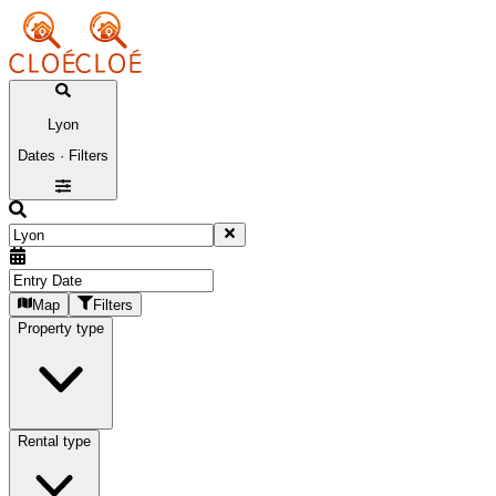
Lyon
Dates · Filters
Map
Filters
Property type
Rental type