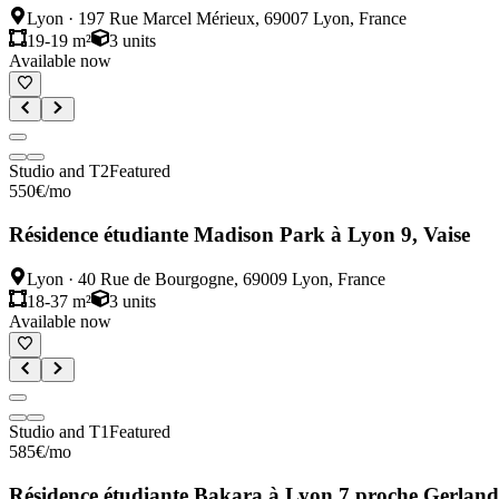
Lyon
·
197 Rue Marcel Mérieux, 69007 Lyon, France
19-19 m²
3
units
Available now
Studio and T2
Featured
550
€
/mo
Résidence étudiante Madison Park à Lyon 9, Vaise
Lyon
·
40 Rue de Bourgogne, 69009 Lyon, France
18-37 m²
3
units
Available now
Studio and T1
Featured
585
€
/mo
Résidence étudiante Bakara à Lyon 7 proche Gerland