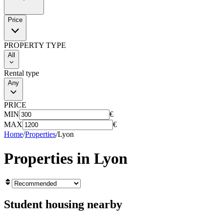
Price
PROPERTY TYPE
All
Rental type
Any
PRICE
MIN
€
MAX
€
Home
/
Properties
/
Lyon
Properties in
Lyon
Student housing nearby