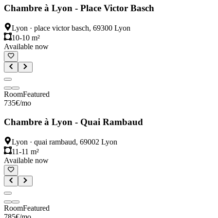
Chambre à Lyon - Place Victor Basch
Lyon
·
place victor basch, 69300 Lyon
10-10 m²
Available now
Room
Featured
735
€
/mo
Chambre à Lyon - Quai Rambaud
Lyon
·
quai rambaud, 69002 Lyon
11-11 m²
Available now
Room
Featured
785
€
/mo