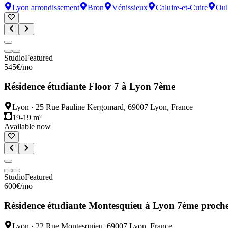
Lyon arrondissement
Bron
Vénissieux
Caluire-et-Cuire
Oul
Studio
Featured
545
€
/mo
Résidence étudiante Floor 7 à Lyon 7ème
Lyon
·
25 Rue Pauline Kergomard, 69007 Lyon, France
19-19 m²
Available now
Studio
Featured
600
€
/mo
Résidence étudiante Montesquieu à Lyon 7ème proche
Lyon
·
22 Rue Montesquieu, 69007 Lyon, France