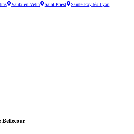
lins
Vaulx-en-Velin
Saint-Priest
Sainte-Foy-lès-Lyon
 Bellecour