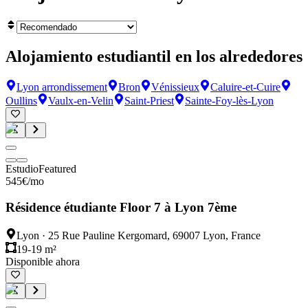
Alojamiento estudiantil en los alrededores
Lyon arrondissement
Bron
Vénissieux
Caluire-et-Cuire
Oullins
Vaulx-en-Velin
Saint-Priest
Sainte-Foy-lès-Lyon
Estudio
Featured
545
€
/mo
Résidence étudiante Floor 7 à Lyon 7ème
Lyon
·
25 Rue Pauline Kergomard, 69007 Lyon, France
19-19 m²
Disponible ahora