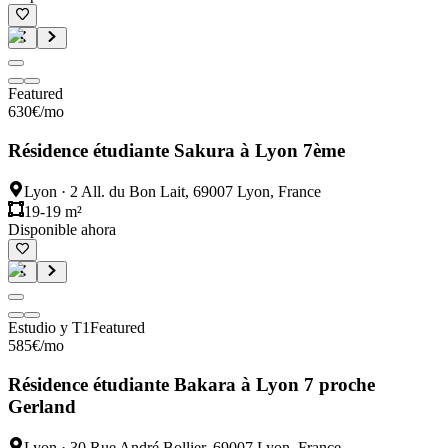
Featured
630
€
/mo
Résidence étudiante Sakura à Lyon 7ème
Lyon
·
2 All. du Bon Lait, 69007 Lyon, France
19-19 m²
Disponible ahora
Estudio y T1
Featured
585
€
/mo
Résidence étudiante Bakara à Lyon 7 proche
Gerland
Lyon
·
30 Rue André Bollier, 69007 Lyon, France