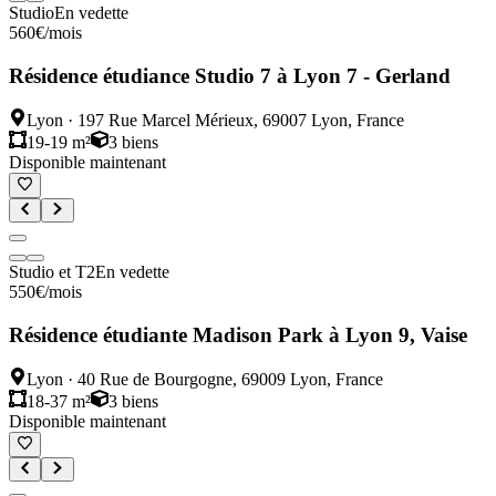
Studio
En vedette
560
€
/mois
Résidence étudiance Studio 7 à Lyon 7 - Gerland
Lyon
·
197 Rue Marcel Mérieux, 69007 Lyon, France
19-19 m²
3
biens
Disponible maintenant
Studio et T2
En vedette
550
€
/mois
Résidence étudiante Madison Park à Lyon 9, Vaise
Lyon
·
40 Rue de Bourgogne, 69009 Lyon, France
18-37 m²
3
biens
Disponible maintenant