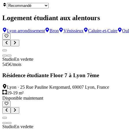
Logement étudiant aux alentours
Lyon arrondissement
Bron
Vénissieux
Caluire-et-Cuire
Oul
Studio
En vedette
545
€
/mois
Résidence étudiante Floor 7 à Lyon 7ème
Lyon
·
25 Rue Pauline Kergomard, 69007 Lyon, France
19-19 m²
Disponible maintenant
Studio
En vedette