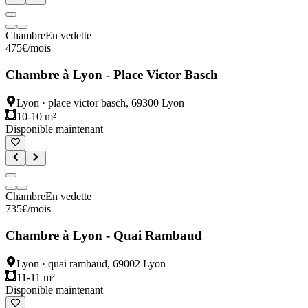
Chambre
En vedette
475
€
/mois
Chambre à Lyon - Place Victor Basch
Lyon
·
place victor basch, 69300 Lyon
10-10 m²
Disponible maintenant
Chambre
En vedette
735
€
/mois
Chambre à Lyon - Quai Rambaud
Lyon
·
quai rambaud, 69002 Lyon
11-11 m²
Disponible maintenant