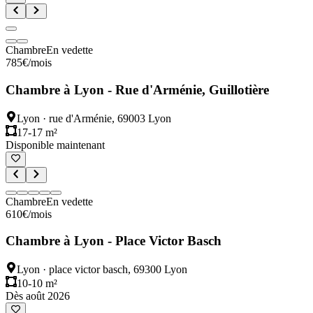
Chambre
En vedette
785
€
/mois
Chambre à Lyon - Rue d'Arménie, Guillotière
Lyon
·
rue d'Arménie, 69003 Lyon
17-17 m²
Disponible maintenant
Chambre
En vedette
610
€
/mois
Chambre à Lyon - Place Victor Basch
Lyon
·
place victor basch, 69300 Lyon
10-10 m²
Dès août 2026