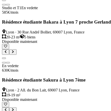
Studio et T1
En vedette
585
€
/mois
Résidence étudiante Bakara à Lyon 7 proche Gerland
Lyon
·
30 Rue André Bollier, 69007 Lyon, France
20-23 m²
5
biens
Disponible maintenant
En vedette
630
€
/mois
Résidence étudiante Sakura à Lyon 7ème
Lyon
·
2 All. du Bon Lait, 69007 Lyon, France
19-19 m²
Disponible maintenant