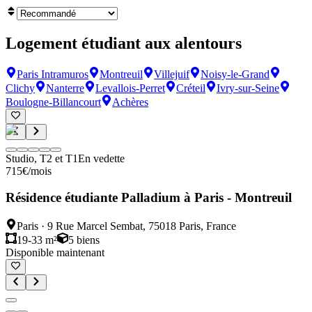
Logement étudiant aux alentours
Paris Intramuros
Montreuil
Villejuif
Noisy-le-Grand
Clichy
Nanterre
Levallois-Perret
Créteil
Ivry-sur-Seine
Boulogne-Billancourt
Achères
Studio, T2 et T1
En vedette
715
€
/mois
Résidence étudiante Palladium à Paris - Montreuil
Paris
·
9 Rue Marcel Sembat, 75018 Paris, France
19-33 m²
5
biens
Disponible maintenant