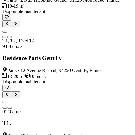
19-19 m²
Disponible maintenant
T1, T2, T3 et T4
945
€
/mois
Résidence Paris Gentilly
Paris
·
12 Avenue Raspail, 94250 Gentilly, France
13-29 m²
10
biens
Disponible maintenant
915
€
/mois
T1.