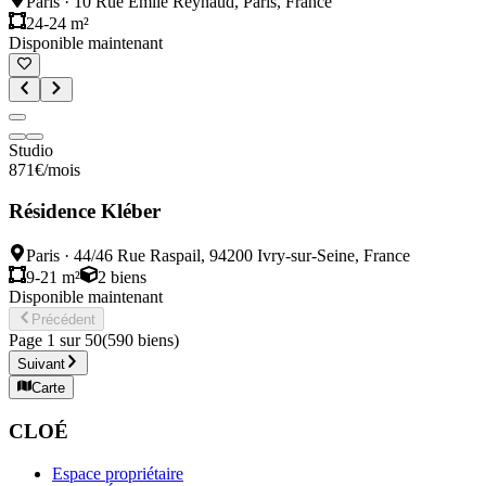
Paris
·
10 Rue Emile Reynaud, Paris, France
24-24 m²
Disponible maintenant
Studio
871
€
/mois
Résidence Kléber
Paris
·
44/46 Rue Raspail, 94200 Ivry-sur-Seine, France
9-21 m²
2
biens
Disponible maintenant
Précédent
Page
1
sur
50
(
590
biens
)
Suivant
Carte
CLOÉ
Espace propriétaire