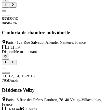
835
€
835
€
/mois
-
0
%
Confortable chambre individuelle
Paris
·
128 Rue Salvador Allende, Nanterre, France
11-11 m²
Disponible maintenant
T1, T2, T4, T5 et T3
795
€
/mois
Résidence Velizy
Paris
·
6 Rue des Frères Caudron, 78140 Vélizy-Villacoublay,
France
13-34 m²
11
biens