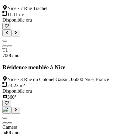
Nice
·
7 Rue Trachel
11-11 m²
Disponibile ora
T1
700
€
/mo
Résidence meublée à Nice
Nice
·
8 Rue du Colonel Gassin, 06000 Nice, France
23-23 m²
Disponibile ora
360°
Camera
540
€
/mo