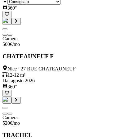
360°
Camera
500
€
/mo
CHATEAUNEUF F
Nice
·
27 RUE CHATEAUNEUF
12-12 m²
Dal agosto 2026
360°
Camera
520
€
/mo
TRACHEL