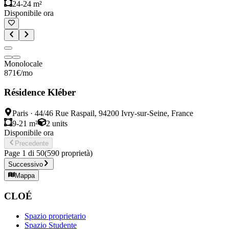
24-24 m²
Disponibile ora
Monolocale
871
€
/mo
Résidence Kléber
Paris
·
44/46 Rue Raspail, 94200 Ivry-sur-Seine, France
9-21 m²
2
units
Disponibile ora
Precedente
Page
1
di
50
(
590
proprietà
)
Successivo
Mappa
CLOÉ
Spazio proprietario
Spazio Studente