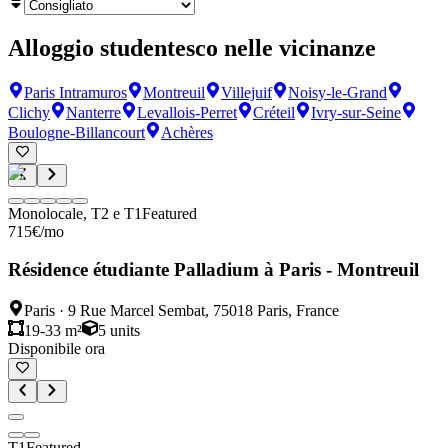
Alloggio studentesco nelle vicinanze
Paris Intramuros
Montreuil
Villejuif
Noisy-le-Grand
Clichy
Nanterre
Levallois-Perret
Créteil
Ivry-sur-Seine
Boulogne-Billancourt
Achères
Monolocale, T2 e T1
Featured
715
€
/mo
Résidence étudiante Palladium à Paris - Montreuil
Paris
·
9 Rue Marcel Sembat, 75018 Paris, France
19-33 m²
5
units
Disponibile ora
T1
Featured