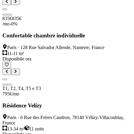
835
€
835
€
/mo
-
0
%
Confortable chambre individuelle
Paris
·
128 Rue Salvador Allende, Nanterre, France
11-11 m²
Disponibile ora
T1, T2, T4, T5 e T3
795
€
/mo
Résidence Velizy
Paris
·
6 Rue des Frères Caudron, 78140 Vélizy-Villacoublay,
France
13-34 m²
11
units