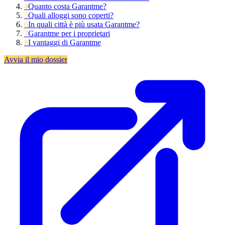
4
Quanto costa Garantme?
5
Quali alloggi sono coperti?
6
In quali città è più usata Garantme?
7
Garantme per i proprietari
8
I vantaggi di Garantme
Avvia il mio dossier