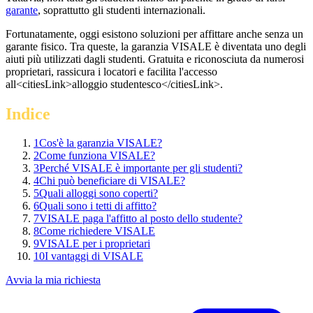
garante
, soprattutto gli studenti internazionali.
Fortunatamente, oggi esistono soluzioni per affittare anche senza un
garante fisico. Tra queste, la garanzia VISALE è diventata uno degli
aiuti più utilizzati dagli studenti. Gratuita e riconosciuta da numerosi
proprietari, rassicura i locatori e facilita l'accesso
all<citiesLink>alloggio studentesco</citiesLink>.
Indice
1
Cos'è la garanzia VISALE?
2
Come funziona VISALE?
3
Perché VISALE è importante per gli studenti?
4
Chi può beneficiare di VISALE?
5
Quali alloggi sono coperti?
6
Quali sono i tetti di affitto?
7
VISALE paga l'affitto al posto dello studente?
8
Come richiedere VISALE
9
VISALE per i proprietari
10
I vantaggi di VISALE
Avvia la mia richiesta